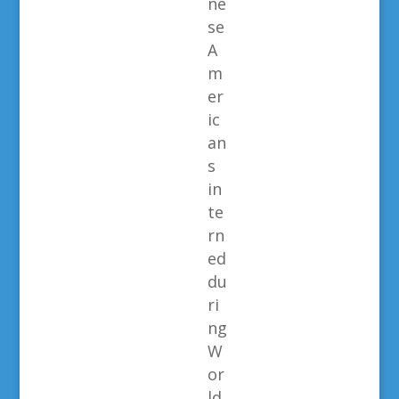
ne
se
A
m
er
ic
an
s
in
te
rn
ed
du
ri
ng
W
or
ld