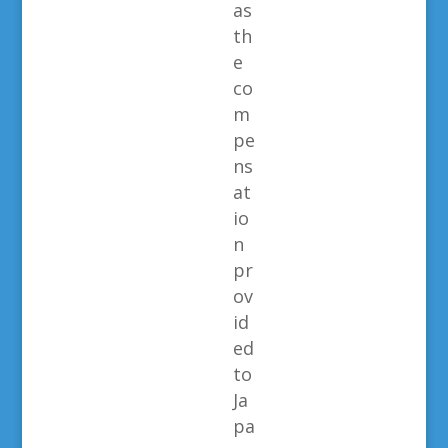
as
th
e
co
m
pe
ns
at
io
n
pr
ov
id
ed
to
Ja
pa