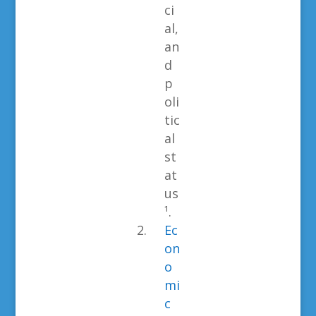
ci
al,
an
d
p
oli
tic
al
st
at
us
¹.
Ec
on
o
mi
c