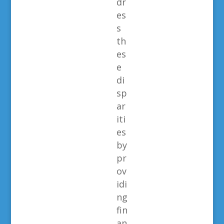
dr
es
s
th
es
e
di
sp
ar
iti
es
by
pr
ov
idi
ng
fin
an