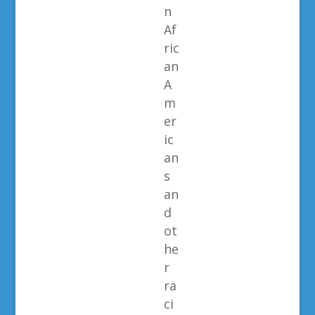
n
Af
ric
an
A
m
er
ic
an
s
an
d
ot
he
r
ra
ci