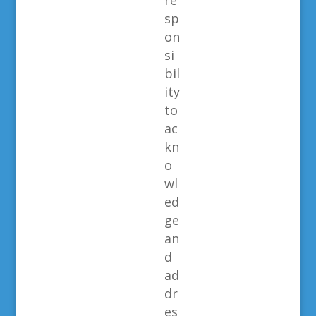
re
sp
on
si
bil
ity
to
ac
kn
o
wl
ed
ge
an
d
ad
dr
es