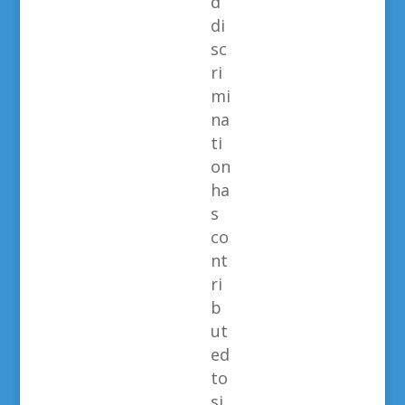
d
di
sc
ri
mi
na
ti
on
ha
s
co
nt
ri
b
ut
ed
to
si