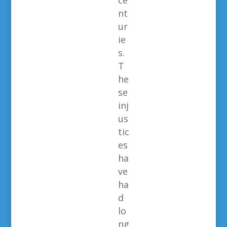
ce
nt
ur
ie
s.
T
he
se
inj
us
tic
es
ha
ve
ha
d
lo
ng