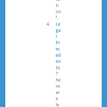
ti
on
³.
Le
ga
l
Pr
ec
ed
en
ts:
T
he
re
ar
e
le