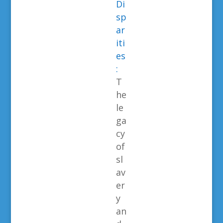
Di
sp
ar
iti
es
:
T
he
le
ga
cy
of
sl
av
er
y
an