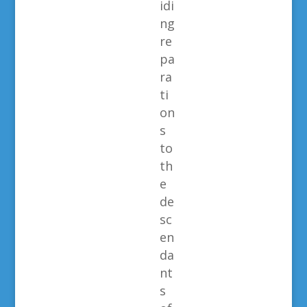
idi
ng
re
pa
ra
ti
on
s
to
th
e
de
sc
en
da
nt
s