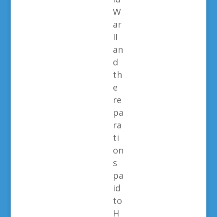
W
ar
II
an
d
th
e
re
pa
ra
ti
on
s
pa
id
to
H