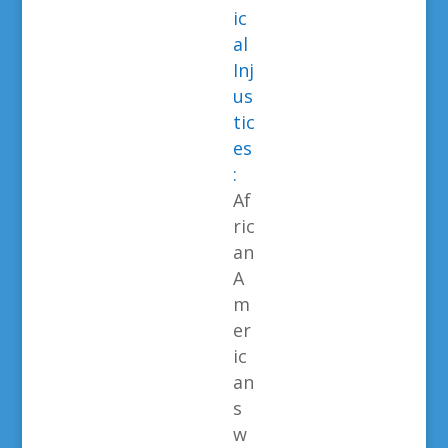
ic
al
Inj
us
tic
es
:
Af
ric
an
A
m
er
ic
an
s
w