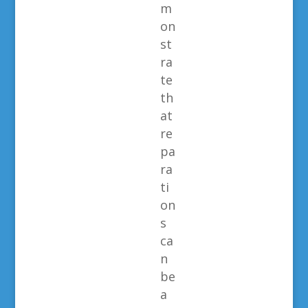
m
on
st
ra
te
th
at
re
pa
ra
ti
on
s
ca
n
be
a