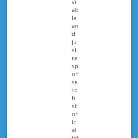
vi
ab
le
an
d
ju
st
re
sp
on
se
to
hi
st
or
ic
al